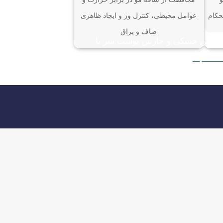
حکام
عوامل محیطی، کنترل وز و ایجاد ظاهری
صاف و براق
کاهش خشکی و خارش پوست سر با
محصول تخصصی ژل اسکالپ ریلیف