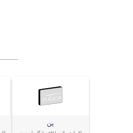
پن
پاکسازی ملایم با pH سازگار با پوست،
پاکس