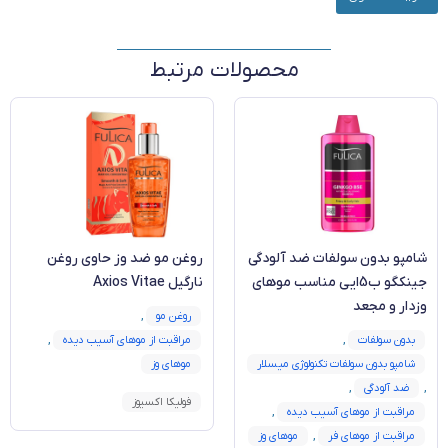
محصولات مرتبط
شامپو بدون سولفات ضد آلودگی
روغن مو ضد وز حاوی روغن
جینکگو ب5ایی مناسب موهای
نارگیل Axios Vitae
وزدار و مجعد
روغن مو
,
بدون سولفات
,
مراقبت از موهای آسیب دیده
,
شامپو بدون سولفات تکنولوژی میسلار
موهای وز
,
ضد آلودگی
,
فولیکا اکسیوز
مراقبت از موهای آسیب دیده
,
مراقبت از موهای فر
,
موهای وز