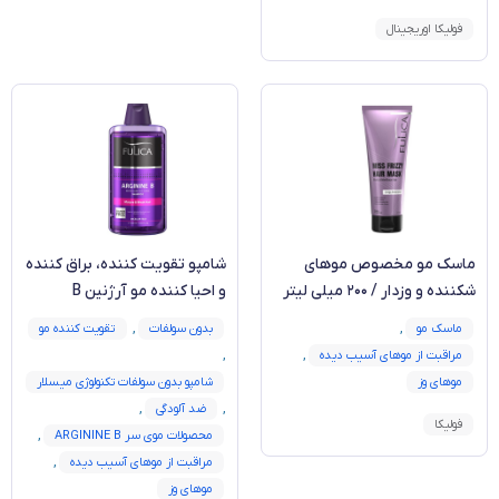
فولیکا اوریجینال
ماسک مو مخصوص موهای
شامپو تقویت کننده، براق کننده
شکننده و وزدار / ۲۰۰ میلی لیتر
و احیا کننده مو آرژنین B
ماسک مو
,
بدون سولفات
,
تقویت کننده مو
مراقبت از موهای آسیب دیده
,
,
موهای وز
شامپو بدون سولفات تکنولوژی میسلار
,
ضد آلودگی
,
فولیکا
محصولات موی سر ARGININE B
,
مراقبت از موهای آسیب دیده
,
موهای وز