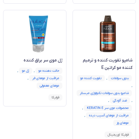
شامپو تقویت کننده و ترمیم
ژل موی سر براق کننده
کننده مو کراتین E
حالت دهنده مو
,
ژل مو
,
بدون سولفات
,
تقویت کننده مو
مراقبت از موهای فر
,
,
موهای معمولی
شامپو بدون سولفات تکنولوژی میسلار
فولیکا
,
ضد آلودگی
,
محصولات موی سر KERATIN E
,
مراقبت از موهای آسیب دیده
,
موهای وز
فولیکا اوریجینال