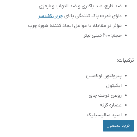
ضد قارچ، ضد باکترى و ضد التهاب و قرمزى
دارای قدرت پاک کنندگى بالای
چربى کف سر
مؤثر در مقابله با عوامل ایجاد کننده شوره چرب
حجم: 200 میلی لیتر
ترکیبات:
پیروکتون اولامیـن
ایکیتول
روغن درخت چای
عصاره گزنه
اسید سالیسیلیک
خرید محصول